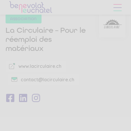
Skip
Skip
to
to
main
content
ASSOCIATION
navigation
menu
La Circulaire – Pour le
réemploi des
matériaux
www.lacirculaire.ch
contact@lacirculaire.ch
Suivez-
Suivez-
Suivez-
nous
nous
nous
sur
sur
sur
Facebook
LinkedIn
Instagram