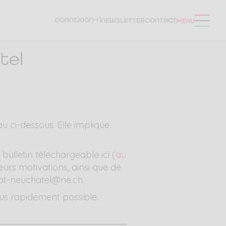
CONNEXION
NEWSLETTER
CONTACT
MENU
tel
u ci-dessous. Elle implique
bulletin téléchargeable ici (
au
eurs motivations, ainsi que de
lat-neuchatel@ne.ch.
us rapidement possible.