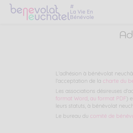
Skip
Skip
#
to
to
La Vie En
Bénévole
main
content
navigation
Ad
menu
L’adhésion à bénévolat neuchâte
l’acceptation de la
charte du b
Les associations désireuses d’ad
format Word
,
au format PDF
) 
leurs statuts, à bénévolat neu
Le bureau du
comité de bénévo