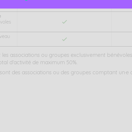
e
voles
iveau
ont les associations ou groupes exclusivement bénévo
total d’activité de maximum 50%.
 » sont des associations ou des groupes comptant un·e o