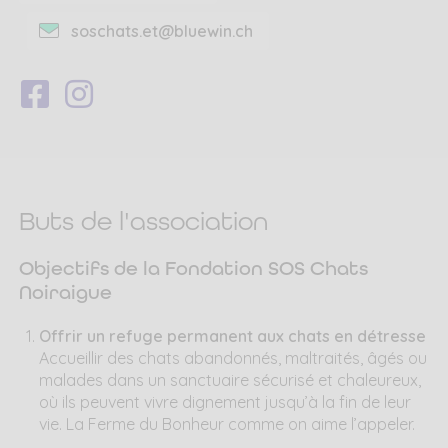
soschats.et@bluewin.ch
Suivez-
Suivez-
nous
nous
sur
sur
Facebook
Instagram
Buts de l'association
Objectifs de la Fondation SOS Chats
Noiraigue
Offrir un refuge permanent aux chats en détresse
Accueillir des chats abandonnés, maltraités, âgés ou
malades dans un sanctuaire sécurisé et chaleureux,
où ils peuvent vivre dignement jusqu’à la fin de leur
vie. La Ferme du Bonheur comme on aime l’appeler.