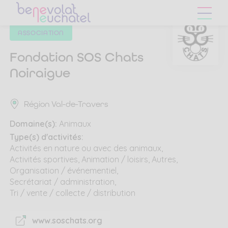
Skip
Skip
to
to
main
content
ASSOCIATION
navigation
menu
Fondation SOS Chats
Noiraigue
Région Val-de-Travers
Domaine(s):
Animaux
Type(s) d'activités:
Activités en nature ou avec des animaux
Activités sportives
Animation / loisirs
Autres
Organisation / événementiel
Secrétariat / administration
Tri / vente / collecte / distribution
www.soschats.org