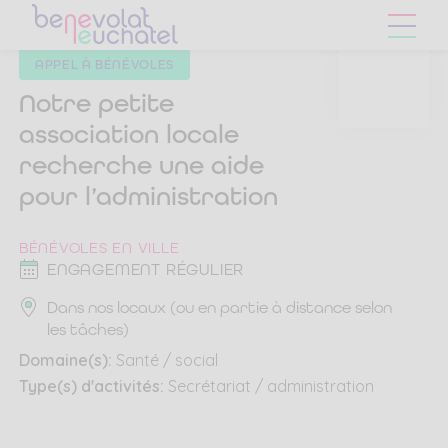
Skip
Skip
to
to
main
content
APPEL À BÉNÉVOLES
navigation
menu
Notre petite
association locale
recherche une aide
pour l’administration
BÉNÉVOLES EN VILLE
ENGAGEMENT RÉGULIER
Dans nos locaux (ou en partie à distance selon
les tâches)
Domaine(s):
Santé / social
Type(s) d'activités:
Secrétariat / administration