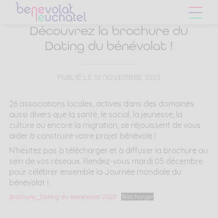
Skip
Skip
to
to
main
content
Découvrez la brochure du
navigation
Dating du bénévolat !
menu
PUBLIÉ LE 13 NOVEMBRE 2023
26 associations locales, actives dans des domaines
aussi divers que la santé, le social, la jeunesse, la
culture ou encore la migration, se réjouissent de vous
aider à construire votre projet bénévole !
N’hésitez pas à télécharger et à diffuser la brochure au
sein de vos réseaux. Rendez-vous mardi 05 décembre
pour célébrer ensemble la Journée mondiale du
bénévolat !
Brochure_Dating-du-benevolat-2023
Télécharger