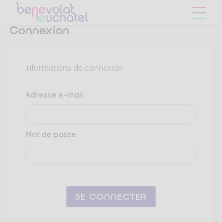
Skip
Skip
to
to
main
content
Connexion
navigation
menu
Informations de connexion
Adresse e-mail
Mot de passe