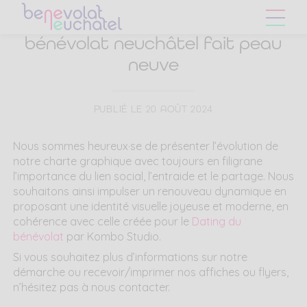
Skip
Skip
to
to
main
content
bénévolat neuchâtel fait peau
navigation
neuve
menu
PUBLIÉ LE 20 AOÛT 2024
Nous sommes heureux·se de présenter l’évolution de
notre charte graphique avec toujours en filigrane
l’importance du lien social, l’entraide et le partage. Nous
souhaitons ainsi impulser un renouveau dynamique en
proposant une identité visuelle joyeuse et moderne, en
cohérence avec celle créée pour le
Dating du
bénévolat
par Kombo Studio.
Si vous souhaitez plus d’informations sur notre
démarche ou recevoir/imprimer nos affiches ou flyers,
n’hésitez pas à nous contacter.