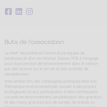
Suivez-
Suivez-
Suivez-
nous
nous
nous
sur
sur
sur
Facebook
LinkedIn
Instagram
Buts de l'association
Le WWF Neuchâtel est formé d’une équipe de
bénévoles et d’un secrétariat. Depuis 1978, il s’engage
pour la protection de l’environnement dans le canton
par des actions sur le terrain et des activités de
sensibilisation.
Intervention lors des campagnes politiques liées à la
thématique environnementale, soutien à des projets
écologiques locaux, participation à des commissions,
conseils en environnement, sensibilisation des grand.e.s
et des moins grand.e.s lors de sorties, de stands ou