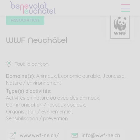
Skip
Skip
to
to
main
content
ASSOCIATION
navigation
menu
WWF Neuchâtel
Tout le canton
Domaine(s):
Animaux
Economie durable
Jeunesse
Nature / environnement
Type(s) d'activités:
Activités en nature ou avec des animaux
Communication / réseaux sociaux
Organisation / événementiel
Sensibilisation / prévention
www.wwf-ne.ch/
info@wwf-ne.ch