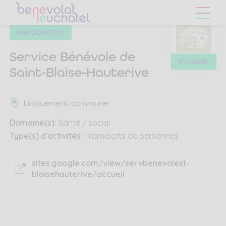
Skip
Skip
to
to
main
content
ASSOCIATION
navigation
menu
Service Bénévole de
BÉN
MEMBRE
Saint-Blaise-Hauterive
NEU
Uniquement commune
Domaine(s):
Santé / social
Type(s) d'activités:
Transports de personnes
sites.google.com/view/servbenevolest-
blaisehauterive/accueil