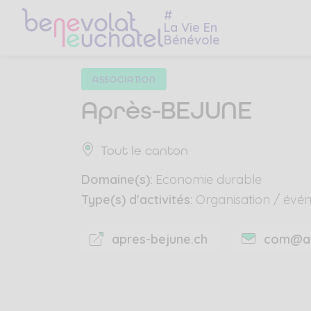
Skip
Skip
#
to
to
La Vie En
Bénévole
main
content
navigation
menu
ASSOCIATION
Après-BEJUNE
Tout le canton
Domaine(s):
Economie durable
Type(s) d'activités:
Organisation / évé
apres-bejune.ch
com@ap