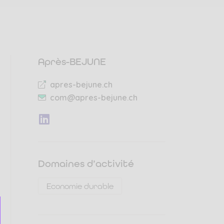
Après-BEJUNE
apres-bejune.ch
com@apres-bejune.ch
Suivez-
nous
sur
LinkedIn
Domaines d’activité
Economie durable