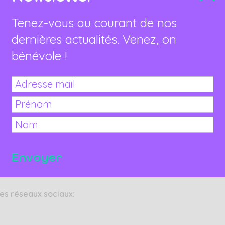
Tenez-vous au courant de nos
e de bénévoles autant dans son comité que pour
dernières actualités. Venez, on
bénévole !
a
comptabilité de l’association
(entrées des
ments) et éventuellement de dossiers de
sation d’événements
(principalement
les réseaux sociaux: