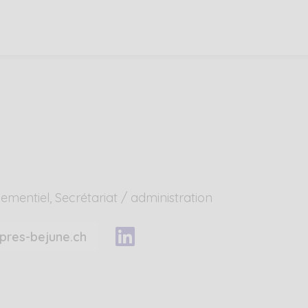
nementiel
Secrétariat / administration
Suivez-
res-bejune.ch
nous
sur
LinkedIn