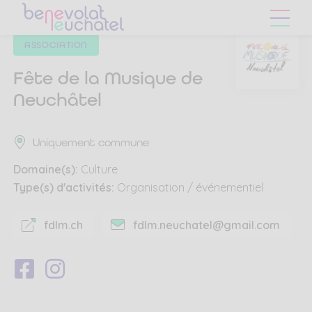
Skip
Skip
to
to
main
content
ASSOCIATION
navigation
menu
Fête de la Musique de
Neuchâtel
Uniquement commune
Domaine(s):
Culture
Type(s) d'activités:
Organisation / événementiel
fdlm.ch
fdlm.neuchatel@gmail.com
Suivez-
Suivez-
nous
nous
sur
sur
Facebook
Instagram